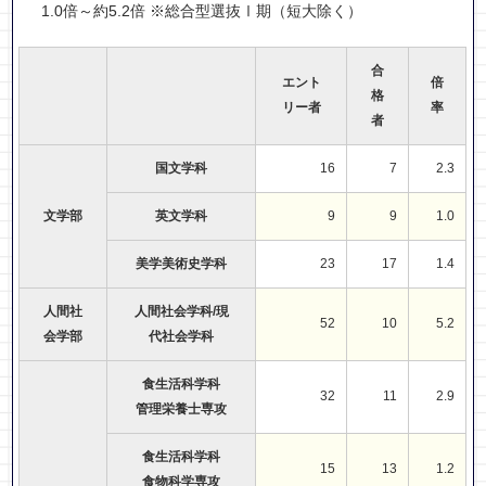
1.0倍～約5.2倍 ※総合型選抜Ⅰ期（短大除く）
合
エント
倍
格
リー者
率
者
国文学科
16
7
2.3
文学部
英文学科
9
9
1.0
美学美術史学科
23
17
1.4
人間社
人間社会学科/現
52
10
5.2
会学部
代社会学科
食生活科学科
32
11
2.9
管理栄養士専攻
食生活科学科
15
13
1.2
食物科学専攻