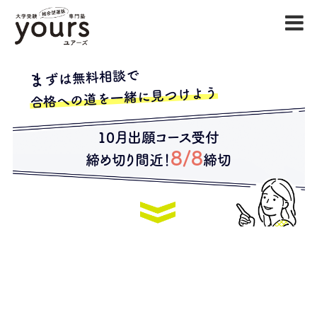
ずは無料相談で
ま
合格への道を一緒に見つけよう
10月出願コース受付
8/8
締め切り間近！
締切