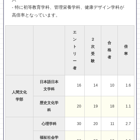
- 特に初等教育学科、管理栄養学科、健康デザイン学科が
高倍率となっています。
エ
ン
２
合
ト
次
倍
格
リ
受
率
者
ー
験
者
日本語日本
16
14
10
1.6
文学科
人間文化
学部
歴史文化学
20
19
18
1.1
科
心理学科
30
20
11
2.7
福祉社会学