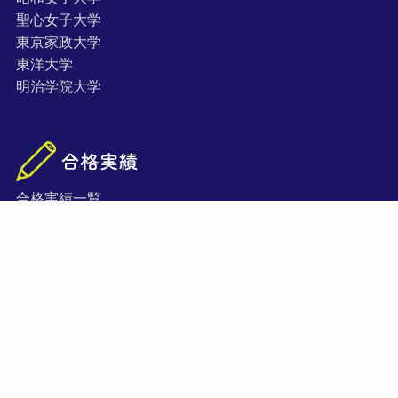
聖心女子大学
東京家政大学
東洋大学
明治学院大学
合格実績一覧
合格者の声・体験記
お知らせ・ブログ
©
総合型選抜がまるわかり！全国オンライン専門塾 yours（ユアーズ）
BLOG.