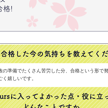
格!
. 合格した今の気持ちを
教えてく
抜の準備でたくさん苦労した分、合格という形で
ごく嬉しいです。
 yoursに入ってよかった点・役に
どんなことですか。