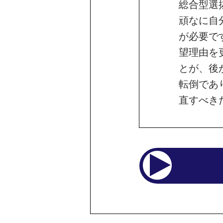
総合型選
頑なに自
が必要で
望理由を
とが、後
転倒であ
直すべき