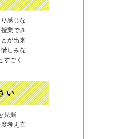
まり感じな
も授業でき
ことが出来
を惜しみな
とすごく
さい
を見据
一度考え直