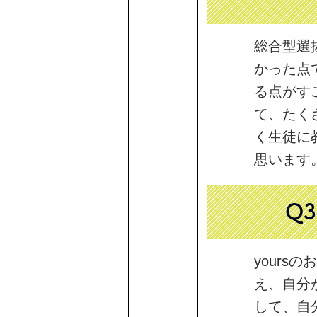
総合型選
かった点
る点がす
て、たく
く生徒に
思います
Q
your
え、自分
して、自