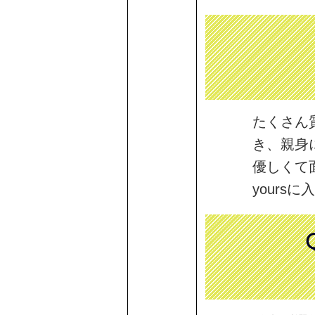
たくさん
き、親身
優しくて
your