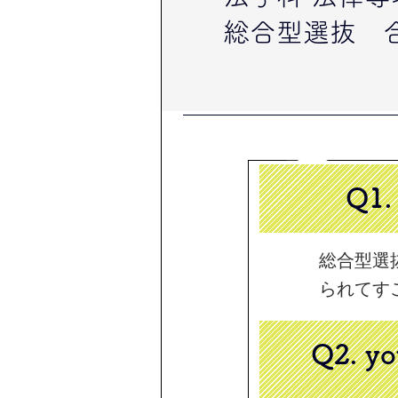
総合型選抜 合
Q1
総合型選
られてす
Q2.