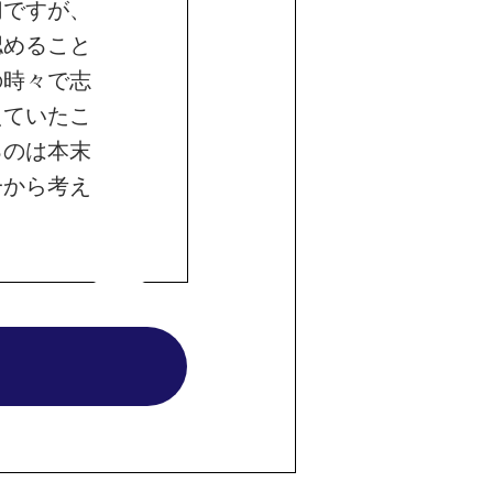
切ですが、
認めること
の時々で志
えていたこ
るのは本末
一から考え