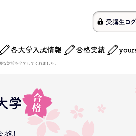
各大学入試情報
合格実績
you
要な対策を全てしてくれました。
大学
格!