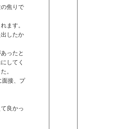
験の焦りで
くれます。
提出したか
。
があったと
緒にしてく
した。
に面接、プ
えて良かっ