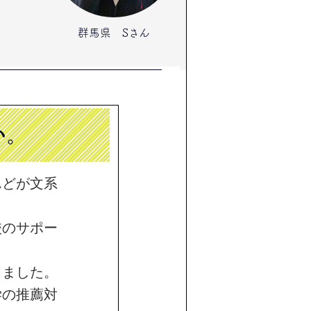
群馬県 Sさん
い。
んどが文系
校のサポー
しました。
学の推薦対