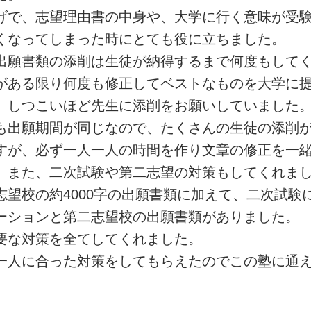
げで、志望理由書の中身や、大学に行く意味が受
くなってしまった時にとても役に立ちました。
出願書類の添削は生徒が納得するまで何度もして
がある限り何度も修正してベストなものを大学に
、しつこいほど先生に添削をお願いしていました
も出願期間が同じなので、たくさんの生徒の添削
すが、必ず一人一人の時間を作り文章の修正を一
。また、二次試験や第二志望の対策もしてくれま
志望校の約4000字の出願書類に加えて、二次試験
ーションと第二志望校の出願書類がありました。
要な対策を全てしてくれました。
一人に合った対策をしてもらえたのでこの塾に通