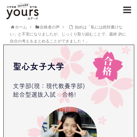
ホーム
合格者の声
始めは「私には絶対書けな
い」と不安になりましたが、じっくり取り組むことで、最終 的に
自分の考えをまとめることができました！」
聖心女子大学
文学部(現：現代教養学部)
総合型選抜入試 合格!