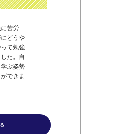
強に苦労
夢にどうや
やって勉強
ました。自
ら学ぶ姿勢
とができま
る