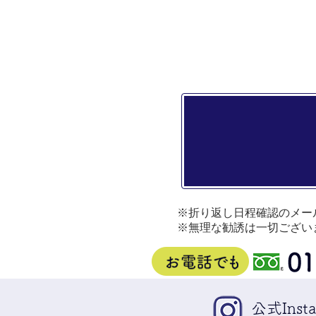
※折り返し日程確認のメー
※無理な勧誘は一切ござい
公式Insta