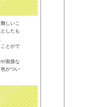
は難しいこ
然としたも
意
ることがで
由や面接な
、色がつい