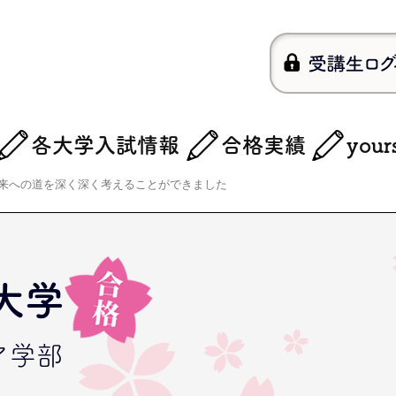
各大学入試情報
合格実績
you
来への道を深く深く考えることができました
大学
ア学部