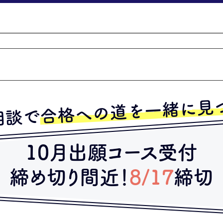
合格への道を一緒に見
相談で
10月出願コース受付
締め切り間近！
8/17
締切