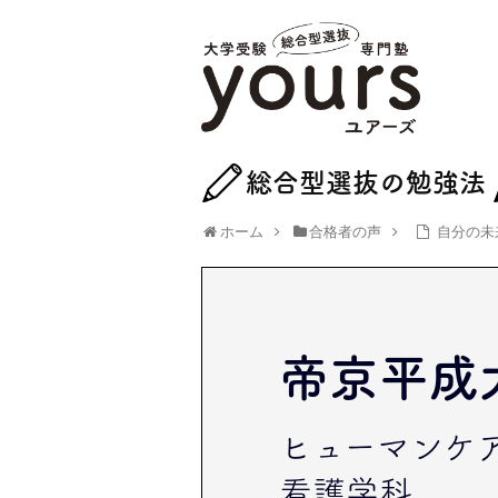
総合型選抜の勉強法
ホーム
合格者の声
自分の未
帝京平成
ヒューマンケ
看護学科