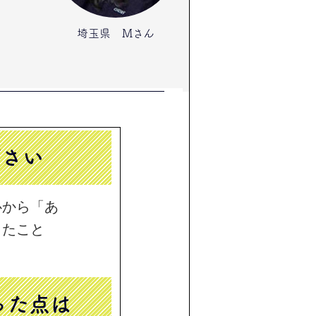
埼玉県 Mさん
ださい
心から「あ
ったこと
立った点は