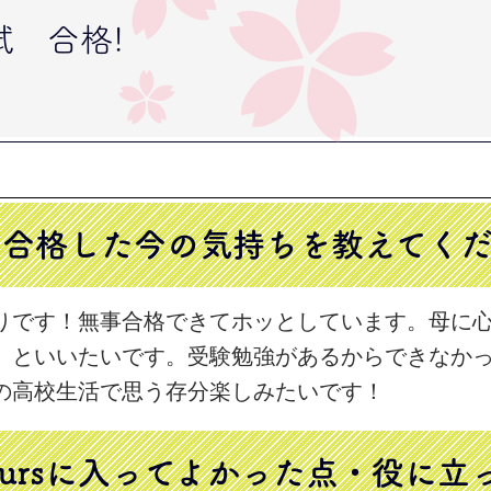
試 合格!
. 合格した今の気持ちを
教えてく
りです！無事合格できてホッとしています。母に
」といいたいです。受験勉強があるからできなか
の高校生活で思う存分楽しみたいです！
 yoursに入ってよかった点・役に