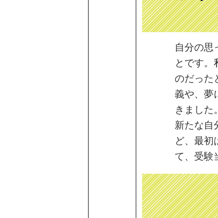
自分の思
とです。
のだった
義や、夢
きました
新たな自
ど、最初
て、受験